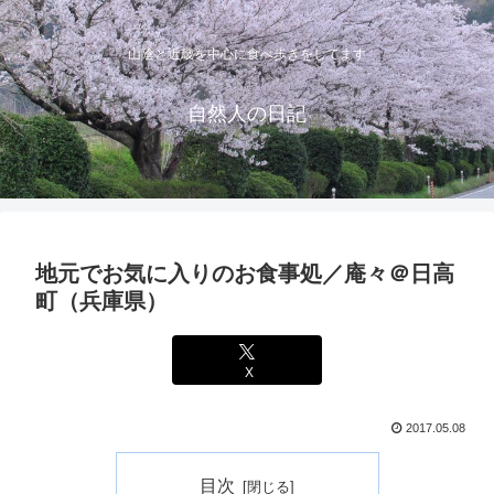
山陰と近畿を中心に食べ歩きをしてます
自然人の日記
地元でお気に入りのお食事処／庵々＠日高
町（兵庫県）
X
2017.05.08
目次