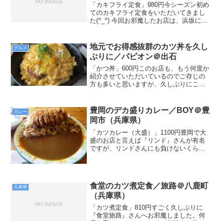
「カキフライ定食」980円今シーズン初め
てのカキフライ定食をいただいてきまし
た(^_^) 今回お邪魔したお店は、浜坂にあ
る『喫茶＆お食事 なかむら』さんで
す。 このお店はこの方の記事を読んでい
ってみたいと思っていたのですが、なか
地元でお得感抜群のカツ丼を久し
グルメ
なか行けずじ...
ぶりに／パピオン＠出石
「かつ丼」600円このお店も、もう何度か
紹介させていただいているのでご存じの
方も多いと思いますが、久しぶりにこの
お店の「カツ丼」が食べたくて隣町から
お邪魔しました(^_^)とにかくこのお店は
良心的な価格でお腹いっぱいになれるお
豊岡のデカ盛りカレー／BOY＠豊
カレー
店、私みたいな...
岡市（兵庫県）
「カツカレー（大盛）」1100円豊岡で大
盛のお店と言えば『リンド』さんが有名
ですが、リンドさんにも負けないくらい
のお店を見つけましたので紹介させてい
ただきます。と言ってもこれまで何度も
お邪魔している『BOY』さんですが、こ
のお店でこんな大盛...
食堂のカツ煮定食／旅路＠八鹿町
兵庫県
（兵庫県）
「カツ煮定食」810円すごく久しぶりに
『食堂旅路』さんへお邪魔しました。何