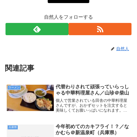
自然人をフォローする
自然人
関連記事
代替わりされて頑張っていらっし
ラーメン
ゃる中華料理屋さん／山珍＠柴山
個人で営業されている田舎の中華料理屋
さんですが、おかずセットを注文すると
美味しくてお腹いっぱいになれます。唐
揚げ大好きな私ですが、とってもジュー
シーで美味しかったです(^_^)もちろんラ
ーメンも・・・
今年初めてのカキフライ！？／な
兵庫県
かむら＠新温泉町（兵庫県）