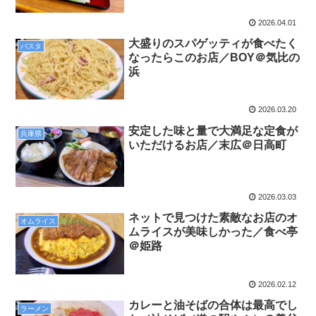
2026.04.01
大盛りのスパゲッティが食べたく
パスタ
なったらこのお店／BOY＠気比の
浜
2026.03.20
安定した味と量で大満足な定食が
兵庫県
いただけるお店／末広＠日高町
2026.03.03
ネットで見つけた素敵なお店のオ
オムライス
ムライスが美味しかった／食べ亭
＠姫路
2026.02.12
カレーと油そばの合体は最高でし
ラーメン