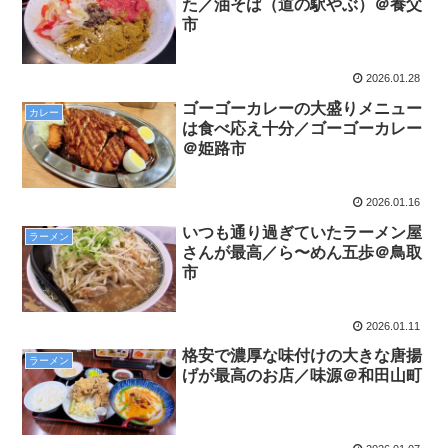
た／油そば（道の駅やぶ）＠養父
市
2026.01.28
ゴーゴーカレーの大盛りメニュー
カレー
は食べ応え十分／ゴーゴーカレー
＠姫路市
2026.01.16
いつも通り過ぎていたラーメン屋
ラーメン
さんが最高／ら〜めん五歩＠鳥取
市
2026.01.11
格安で濃厚な味付けの大きな唐揚
ラーメン
げが最高のお店／味源＠和田山町