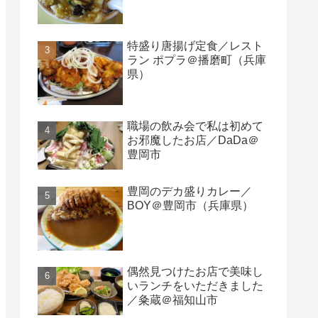
特盛り唐揚げ定食／レスト
ラン ポプラ＠播磨町（兵庫
県）
職場の飲み会で私は初めて
お邪魔したお店／DaDa＠
豊岡市
豊岡のデカ盛りカレー／
BOY＠豊岡市（兵庫県）
偶然見つけたお店で美味し
いランチをいただきました
／粂蔵＠福知山市