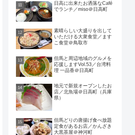
日高に出来たお洒落なCafé
でランチ／miso＠日高町
素晴らしい大盛りを出して
いただける大衆食堂／ます
こ食堂＠鳥取市
但馬と周辺地域のグルメを
応援しますVol.53／台湾料
理 一品香＠日高町
地元で新規オープンしたお
店／北魚場＠日高町（兵庫
県）
但馬どりの唐揚げ食べ放題
定食があるお店／かんざき
大黒茶屋＠神河町