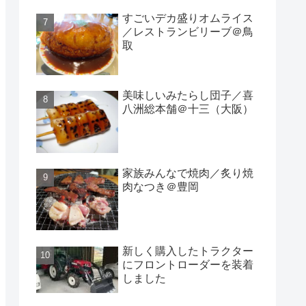
すごいデカ盛りオムライス
／レストランビリーブ＠鳥
取
美味しいみたらし団子／喜
八洲総本舗＠十三（大阪）
家族みんなで焼肉／炙り焼
肉なつき＠豊岡
新しく購入したトラクター
にフロントローダーを装着
しました