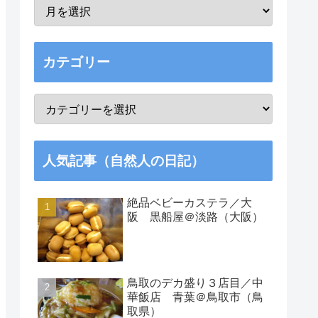
カテゴリー
人気記事（自然人の日記）
絶品ベビーカステラ／大
阪 黒船屋＠淡路（大阪）
鳥取のデカ盛り３店目／中
華飯店 青葉＠鳥取市（鳥
取県）