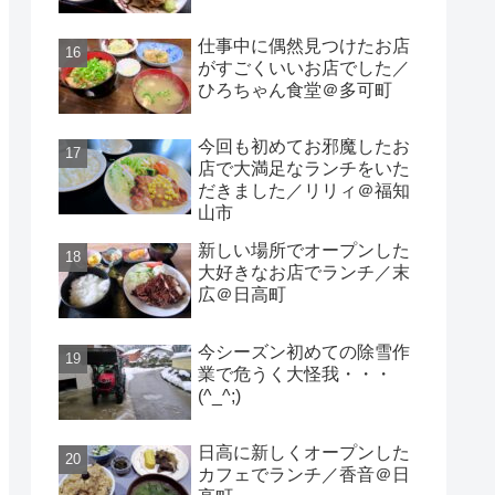
仕事中に偶然見つけたお店
がすごくいいお店でした／
ひろちゃん食堂＠多可町
今回も初めてお邪魔したお
店で大満足なランチをいた
だきました／リリィ＠福知
山市
新しい場所でオープンした
大好きなお店でランチ／末
広＠日高町
今シーズン初めての除雪作
業で危うく大怪我・・・
(^_^;)
日高に新しくオープンした
カフェでランチ／香音＠日